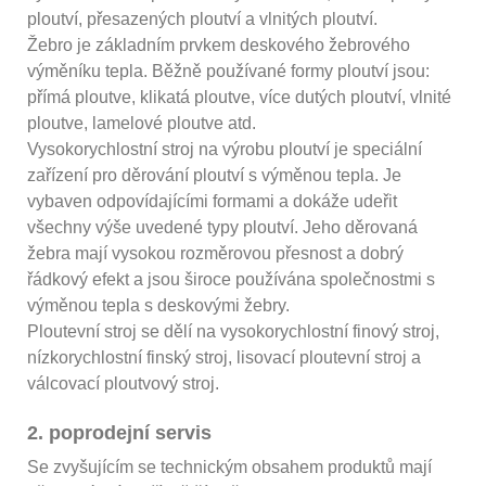
ploutví, přesazených ploutví a vlnitých ploutví.
Žebro je základním prvkem deskového žebrového
výměníku tepla. Běžně používané formy ploutví jsou:
přímá ploutve, klikatá ploutve, více dutých ploutví, vlnité
ploutve, lamelové ploutve atd.
Vysokorychlostní stroj na výrobu ploutví je speciální
zařízení pro děrování ploutví s výměnou tepla. Je
vybaven odpovídajícími formami a dokáže udeřit
všechny výše uvedené typy ploutví. Jeho děrovaná
žebra mají vysokou rozměrovou přesnost a dobrý
řádkový efekt a jsou široce používána společnostmi s
výměnou tepla s deskovými žebry.
Ploutevní stroj se dělí na vysokorychlostní finový stroj,
nízkorychlostní finský stroj, lisovací ploutevní stroj a
válcovací ploutvový stroj.
2. poprodejní servis
Se zvyšujícím se technickým obsahem produktů mají