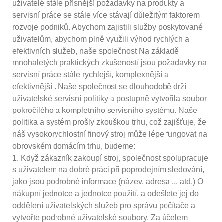
uživatelé stále přísnější požadavky na produkty a
servisní práce se stále více stávají důležitým faktorem
rozvoje podniků. Abychom zajistili služby poskytované
uživatelům, abychom plně využili výhod rychlých a
efektivních služeb, naše společnost Na základě
mnohaletých praktických zkušeností jsou požadavky na
servisní práce stále rychlejší, komplexnější a
efektivnější . Naše společnost se dlouhodobě drží
uživatelské servisní politiky a postupně vytvořila soubor
pokročilého a kompletního servisního systému. Naše
politika a systém prošly zkouškou trhu, což zajišťuje, že
náš vysokorychlostní finový stroj může lépe fungovat na
obrovském domácím trhu, budeme:
1. Když zákazník zakoupí stroj, společnost spolupracuje
s uživatelem na dobré práci při poprodejním sledování,
jako jsou podrobné informace (název, adresa ,,, atd.) O
nákupní jednotce a jednotce použití, a odešlete jej do
oddělení uživatelských služeb pro správu počítače a
vytvořte podrobné uživatelské soubory. Za účelem