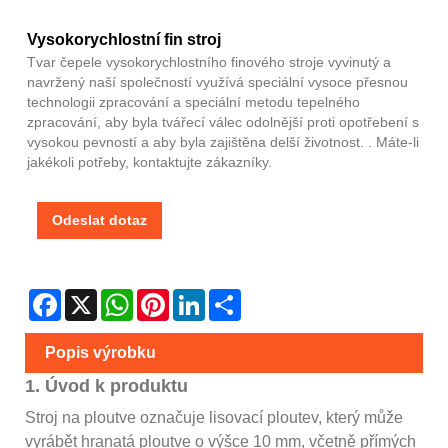
Vysokorychlostní fin stroj
Tvar čepele vysokorychlostního finového stroje vyvinutý a
navržený naší společností využívá speciální vysoce přesnou
technologii zpracování a speciální metodu tepelného
zpracování, aby byla tvářecí válec odolnější proti opotřebení s
vysokou pevností a aby byla zajištěna delší životnost. . Máte-li
jakékoli potřeby, kontaktujte zákazníky.
Odeslat dotaz
Facebook
X
WhatsApp
Pinterest
LinkedIn
Share
Popis výrobku
1. Úvod k produktu
Stroj na ploutve označuje lisovací ploutev, který může
vyrábět hranatá ploutve o výšce 10 mm, včetně přímých