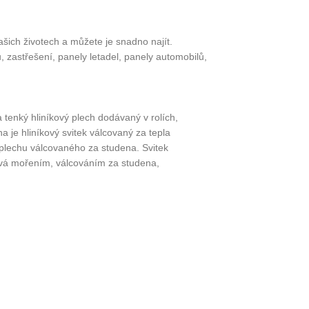
našich životech a můžete je snadno najít.
, zastřešení, panely letadel, panely automobilů,
 a tenký hliníkový plech dodávaný v rolích,
a je hliníkový svitek válcovaný za tepla
k plechu válcovaného za studena. Svitek
kává mořením, válcováním za studena,