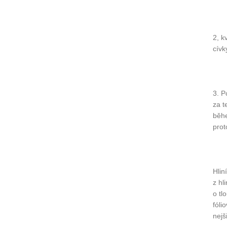
2, k
cívk
3. P
za t
běhe
prot
Hlin
z hl
o tl
fóli
nejš