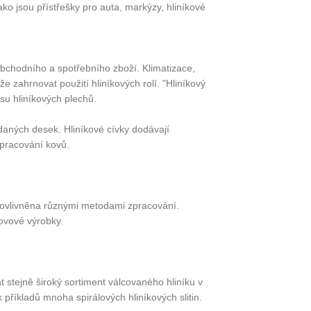
ko jsou přístřešky pro auta, markýzy, hliníkové
obchodního a spotřebního zboží. Klimatizace,
e zahrnovat použití hliníkových rolí. "Hliníkový
su hliníkových plechů.
daných desek. Hliníkové cívky dodávají
zpracování kovů.
 ovlivněna různými metodami zpracování.
 kovové výrobky.
 stejně široký sortiment válcovaného hliníku v
k příkladů mnoha spirálových hliníkových slitin.