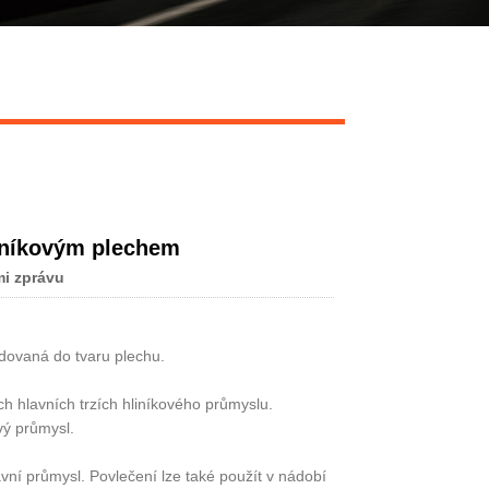
Live
liníkovým plechem
i zprávu
rudovaná do tvaru plechu.
ch hlavních trzích hliníkového průmyslu.
vý průmysl.
vní průmysl. Povlečení lze také použít v nádobí