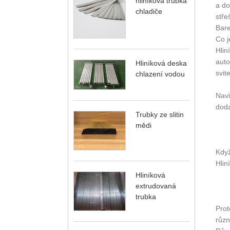
hliníková trubka
a do
chladiče
stře
Bare
Co j
Hlin
auto
Hliníková deska
svit
chlazení vodou
Navi
doda
Trubky ze slitin
mědi
Když
Hlin
Hliníková
extrudovaná
trubka
Prot
různ