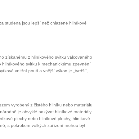
za studena jsou lepší než chlazené hliníkové
mo získanému z hliníkového svitku válcovaného
o hliníkového svitku k mechanickému zpevnění
ové vnitřní pnutí a vnější výkon je „tvrdší“,
řezem vyrobený z čistého hliníku nebo materiálu
inárodně je obvyklé nazývat hliníkové materiály
íkové plechy nebo hliníkové plechy, hliníkové
mě, s pokrokem velkých zařízení mohou být