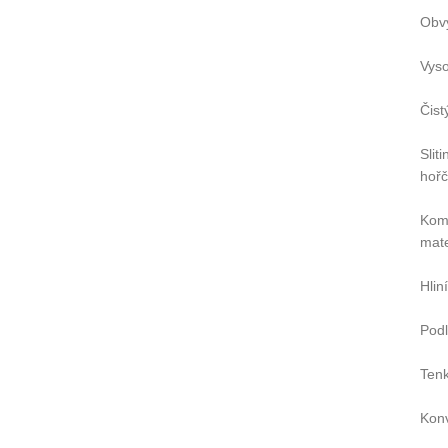
Obvy
Vyso
Čist
Slit
hořč
Komp
mate
Hlin
Podl
Tenk
Konv