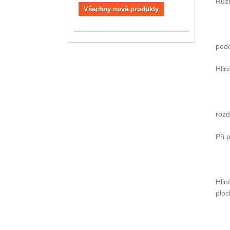
Různ
Všechny nové produkty
pod
Hlin
rozd
Při 
Hlin
ploc