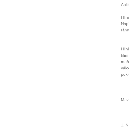
Apli
Hlin
Např
rámy
Hlin
hlin
moře
válc
pokl
Mezi
1. N