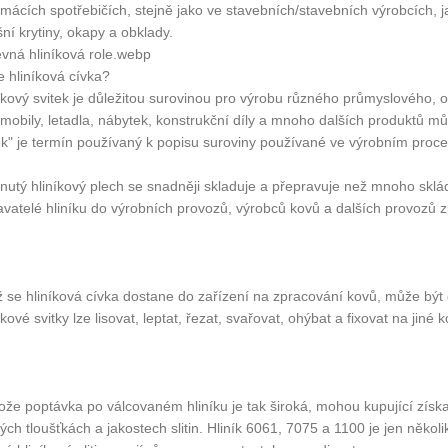
mácích spotřebičích, stejně jako ve stavebních/stavebních výrobcích, ja
šní krytiny, okapy a obklady.
vná hliníková role.webp
e hliníková cívka?
íkový svitek je důležitou surovinou pro výrobu různého průmyslového, 
mobily, letadla, nábytek, konstrukční díly a mnoho dalších produktů můž
ek" je termín používaný k popisu suroviny používané ve výrobním proce
nutý hliníkový plech se snadněji skladuje a přepravuje než mnoho sklá
vatelé hliníku do výrobních provozů, výrobců kovů a dalších provozů 
 se hliníková cívka dostane do zařízení na zpracování kovů, může být
íkové svitky lze lisovat, leptat, řezat, svařovat, ohýbat a fixovat na jiné
ože poptávka po válcovaném hliníku je tak široká, mohou kupující získat
ých tloušťkách a jakostech slitin. Hliník 6061, 7075 a 1100 je jen několi