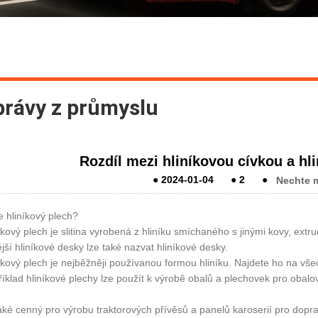
právy z průmyslu
Rozdíl mezi hliníkovou cívkou a h
●
2024-01-04
●
2
●
Nechte m
e hliníkový plech?
íkový plech je slitina vyrobená z hliníku smíchaného s jinými kovy, ext
ější hliníkové desky lze také nazvat hliníkové desky.
íkový plech je nejběžněji používanou formou hliníku. Najdete ho na vše
íklad hliníkové plechy lze použít k výrobě obalů a plechovek pro obalo
aké cenný pro výrobu traktorových přívěsů a panelů karoserií pro dopra