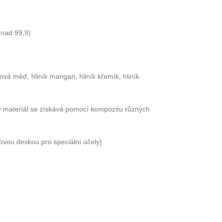
 nad 99,9)
ková měď, hliník mangan, hliník křemík, hliník
ý materiál se získává pomocí kompozitu různých
ovou deskou pro speciální účely)