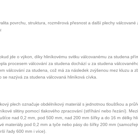
valita povrchu, struktura, rozměrová přesnost a další plechy válcované 
y.
okud jde o výkon, díky hliníkovému svitku válcovanému za studena pří
epla procesem válcování za studena dochází u za studena válcovanéh
m válcování za studena, což má za následek zvýšenou mez kluzu a zbytk
o se nazývá za studena válcovaná hliníková cívka.
íkový plech označuje obdélníkový materiál s jednotnou tloušťkou a prů
iníkové slitiny pomocí tlakového zpracování (stříhání nebo řezání). Mez
oušťce nad 0,2 mm, pod 500 mm, nad 200 mm šířky a do 16 m délky hlin
ové materiály pod 0,2 mm a tyče nebo pásy do šířky 200 mm (samozřej
irší řady 600 mm i více).