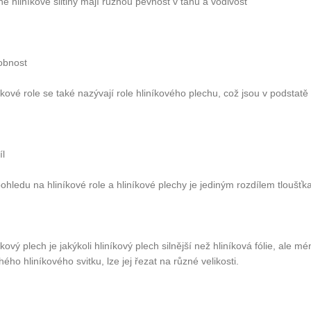
é hliníkové slitiny mají různou pevnost v tahu a vodivost
obnost
íkové role se také nazývají role hliníkového plechu, což jsou v podstatě p
íl
pohledu na hliníkové role a hliníkové plechy je jediným rozdílem tloušťka
íkový plech je jakýkoli hliníkový plech silnější než hliníková fólie, ale 
hého hliníkového svitku, lze jej řezat na různé velikosti.