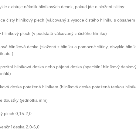
kle existuje několik hliníkových desek, pokud jde o složení slitiny:
ce čistý hliníkový plech (válcovaný z vysoce čistého hliníku s obsahem
ý hliníkový plech (v podstatě válcovaný z čistého hliníku)
inová hliníková deska (složená z hliníku a pomocné slitiny, obvykle hliní
ík atd.)
ozitní hliníková deska nebo pájená deska (speciální hliníkový deskov
riálů)
íková deska potažená hliníkem (hliníková deska potažená tenkou hliník
e tloušťky (jednotka mm)
ý plech 0,15-2,0
enční deska 2,0-6,0