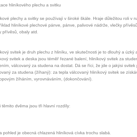
kace hliníkového plechu a svitku
íkové plechy a svitky se používají v široké škále. Hraje důležitou roli v 
íklad hliníkové plechové pánve, pánve, palivové nádrže, vlečky přívěsů
 přívěsů, obaly atd.
íkový svitek je druh plechu z hliníku, ve skutečnosti je to dlouhý a úzký
íkový svitek a deska jsou téměř řezané balení, hliníkový svitek za studen
ním, válcovaný za studena na dostat. Dá se říci, že jde o jakýsi svite
ovaný za studena (žíhaný): za tepla válcovaný hliníkový svitek se zís
opovým žíháním, vyrovnáváním, (dokončování).
 těmito dvěma jsou tři hlavní rozdíly:
a pohled je obecná chlazená hliníková cívka trochu slabá.