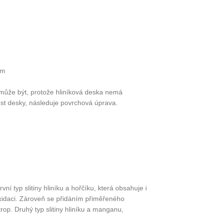
mm
 může být, protože hliníková deska nemá
host desky, následuje povrchová úprava.
vní typ slitiny hliníku a hořčíku, která obsahuje i
oxidaci. Zároveň se přidáním přiměřeného
rop. Druhý typ slitiny hliníku a manganu,