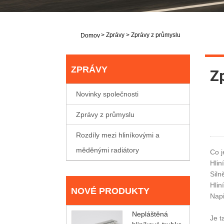
>
Zprávy
>
Zprávy z průmyslu
Domov
ZPRÁVY
Z
Novinky společnosti
Zprávy z průmyslu
Rozdíly mezi hliníkovými a
měděnými radiátory
Co j
Hlin
Siln
Hlin
NOVÉ PRODUKTY
Např
Nepláštěná
Je t