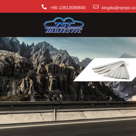
+86-13813088845
kingda@njmjst.c