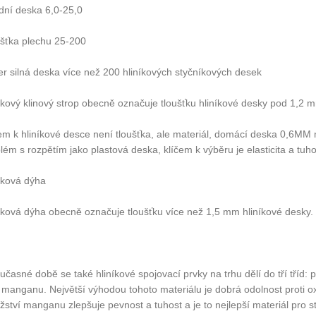
dní deska 6,0-25,0
šťka plechu 25-200
r silná deska více než 200 hliníkových styčníkových desek
íkový klinový strop obecně označuje tloušťku hliníkové desky pod 1,2 
em k hliníkové desce není tloušťka, ale materiál, domácí deska 0,6MM
lém s rozpětím jako plastová deska, klíčem k výběru je elasticita a tu
íková dýha
íková dýha obecně označuje tloušťku více než 1,5 mm hliníkové desky.
učasné době se také hliníkové spojovací prvky na trhu dělí do tří tříd: pr
 manganu. Největší výhodou tohoto materiálu je dobrá odolnost proti 
ství manganu zlepšuje pevnost a tuhost a je to nejlepší materiál pro st