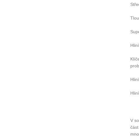
Stře
Tlou
Supe
Hlin
Klíč
prob
Hlin
Hlin
V so
část
množ