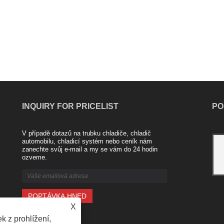
INQUIRY FOR PRICELIST
PO
V případě dotazů na trubku chladiče, chladič
Hliníkový chladič od společnosti Nanjing
automobilu, chladicí systém nebo ceník nám
zanechte svůj e-mail a my se vám do 24 hodin
Majestic Company
ozveme.
2021/04/20
Průmysl radiátorů z hliníkové slitiny je
nový produkt uvedený na trh v
posledních letech. Například měděno-
hliníkový kompozitní radiátor se skládá
X
z vysoce kvalitní vnitřní měděné ......
k z prohlížení,