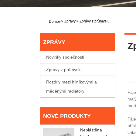
>
Zprávy
>
Zprávy z průmyslu
Domov
ZPRÁVY
Z
Novinky společnosti
Zprávy z průmyslu
Rozdíly mezi hliníkovými a
měděnými radiátory
Páje
malý
mart
NOVÉ PRODUKTY
Páje
přís
Nepláštěná
chla