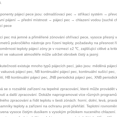
.
onenty pájecí pece jsou: odmašťovací pec → stříkací systém → převo
vní pájení → přední místnost → pájecí pec → chlazení vodou (suché 
cí pece
cí pec má jemné a přiměřené zónování ohřívací pece, vysoce přesný 
metrů pokročilého nástroje pro řízení teploty, požadavky na přesnost 
oměrnost teploty pájecí zóny je v rozmezí ±2 ℃, zajišťující citlivé a kri
ní ve vakuové atmosféře může udržet obrobek čistý a jasný.
kutečnosti existuje mnoho typů pájecích pecí, jako jsou: měděná pájecí 
 vakuová pájecí pec, NB kontinuální pájecí pec, kontinuální sušící pec, 
tí, HB kontinuální pájecí pec, JNB periodická pájecí pec, XNB periodic
á se o rozsáhlé zařízení na tepelné zpracování, které může provádět 
nutí a další zpracování. Dokáže naprogramovat více různých programů,
lného zpracování a řídit teplotu v šesti zónách: horní, dolní, levá, pr
amníky teploty a zařízení na ochranu proti přehřátí. Teplotní rovnomě
vena vysoce čistým dusíkem s vysokým průtokem nuceného chlazení. 