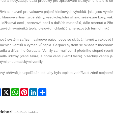
nost a nevyžaduje další produkty pro zpracování složitých dílů a dílů s
ívá se hlavně pro vakuové pájení hliníkových výrobků, jako jsou výměník
i, titanové slitiny, tvrdé slitiny, vysokoteplotní slitiny, neželezné kovy,
, ložisková ocel , nerezové oceli a dalších materiálů, dále stárnutí a ž
zových výměníků tepla, olejových chladičů a nerezových termohrnků.
ový systém zařízení vakuové pájecí pece se skládá hlavně z vakuové
lačních ventilů a výměníků tepla. Čerpací systém se skládá z mechan
adla a difuzního čerpadla. Ventily zahrnují ventil předního stupně (ventil ta
adla údržby (ventil talíře) a horní ventil (ventil talíře). Všechny ventil
nými pneumatickými ventily.
vý ohřívač je uspořádán tak, aby byla teplota v ohřívací zóně stejnom
Facebook
X
WhatsApp
Pinterest
LinkedIn
Share
dchozí:
měděná trubka