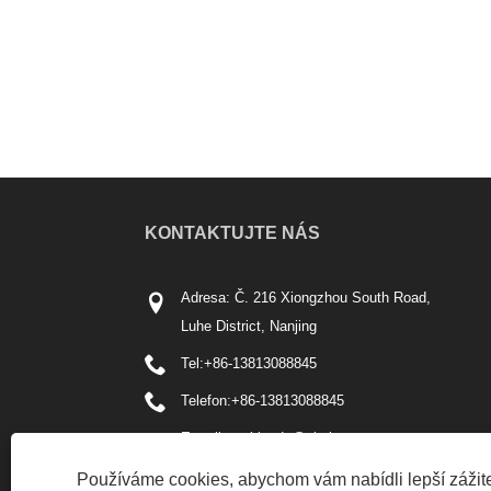
KONTAKTUJTE NÁS
Adresa: Č. 216 Xiongzhou South Road,
Luhe District, Nanjing
Tel:
+86-13813088845
Telefon:
+86-13813088845
E-mailem:
kingda@njmjst.com
Fax: +86-025-57611586
Používáme cookies, abychom vám nabídli lepší zážite