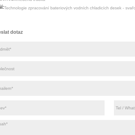
í:
Technologie zpracování bateriových vodních chladicích desek - svař
slat dotaz