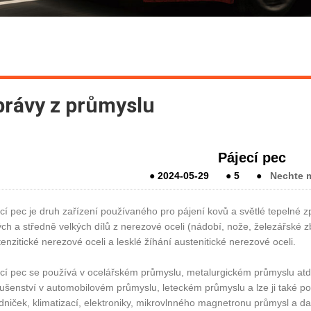
právy z průmyslu
Pájecí pec
●
2024-05-29
●
5
●
Nechte m
cí pec je druh zařízení používaného pro pájení kovů a světlé tepelné 
ch a středně velkých dílů z nerezové oceli (nádobí, nože, železářské zbo
enzitické nerezové oceli a lesklé žíhání austenitické nerezové oceli.
cí pec se používá v ocelářském průmyslu, metalurgickém průmyslu atd. 
lušenství v automobilovém průmyslu, leteckém průmyslu a lze ji také po
dniček, klimatizací, elektroniky, mikrovlnného magnetronu průmysl a dalš