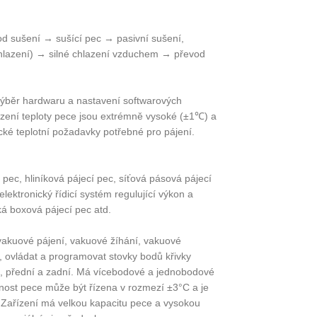
d sušení → sušící pec → pasivní sušení,
chlazení) → silné chlazení vzduchem → převod
výběr hardwaru a nastavení softwarových
řízení teploty pece jsou extrémně vysoké (±1℃) a
tické teplotní požadavky potřebné pro pájení.
pec, hliníková pájecí pec, síťová pásová pájecí
elektronický řídicí systém regulující výkon a
ká boxová pájecí pec atd.
vakuové pájení, vakuové žíhání, vakuové
 ovládat a programovat stovky bodů křivky
avá, přední a zadní. Má vícebodové a jednobodové
rnost pece může být řízena v rozmezí ±3°C a je
Zařízení má velkou kapacitu pece a vysokou