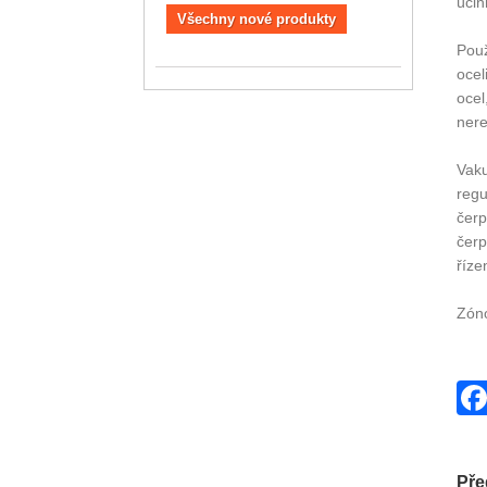
účin
Všechny nové produkty
Použ
ocel
ocel
nere
Vaku
regu
čerp
čerp
říze
Zóno
Pře