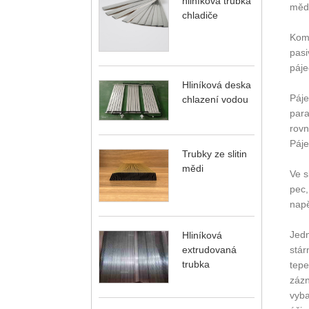
hliníková trubka
mědi
chladiče
Komp
pasi
páje
Hliníková deska
Páje
chlazení vodou
para
rovn
Páje
Trubky ze slitin
mědi
Ve s
pec,
napě
Jedn
Hliníková
extrudovaná
stár
trubka
tepe
zázn
vyba