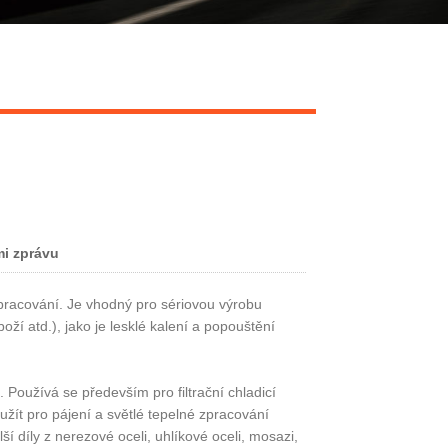
Live
i zprávu
zpracování. Je vhodný pro sériovou výrobu
ží atd.), jako je lesklé kalení a popouštění
Používá se především pro filtrační chladicí
užít pro pájení a světlé tepelné zpracování
í díly z nerezové oceli, uhlíkové oceli, mosazi,