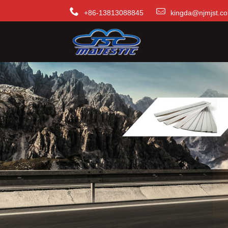
+86-13813088845
kingda@njmjst.c