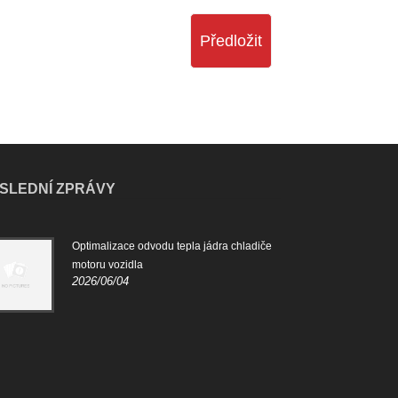
Předložit
SLEDNÍ ZPRÁVY
Optimalizace odvodu tepla jádra chladiče
Role
2024
motoru vozidla
2026/06/04
Úloh
před
vozi
tepl
moto