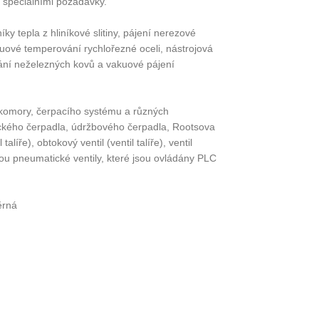
e speciálními požadavky.
y tepla z hliníkové slitiny, pájení nerezové
 vakuové temperování rychlořezné oceli, nástrojová
íhání neželezných kovů a vakuové pájení
 komory, čerpacího systému a různých
ického čerpadla, údržbového čerpadla, Rootsova
líře), obtokový ventil (ventil talíře), ventil
y jsou pneumatické ventily, které jsou ovládány PLC
ěrná