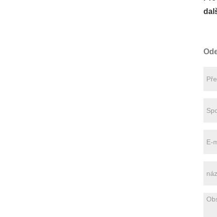
dalš
Ode