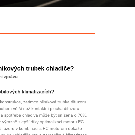
Live
iníkových trubek chladiče?
i zprávu
obilových klimatizacích?
konstrukce, zatímco hliníková trubka difuzoru
nohem větší než kontaktní plocha difuzoru.
í a spotřeba chladiva může být snížena o 70%,
 výrazně zlepší díky optimalizaci motoru EC.
y difuzoru v kombinaci s FC motorem dokáže