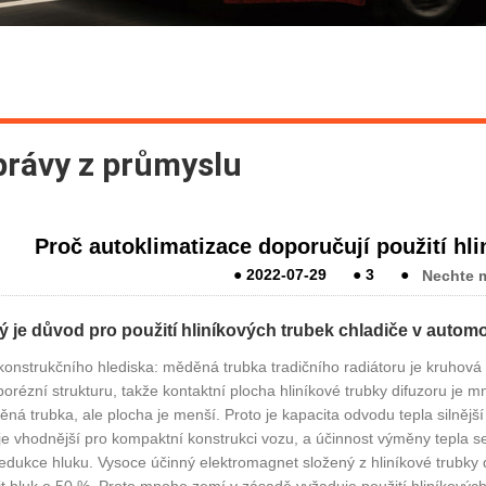
právy z průmyslu
Proč autoklimatizace doporučují použití hl
●
2022-07-29
●
3
●
Nechte m
ý je důvod pro použití hliníkových trubek chladiče v autom
konstrukčního hlediska: měděná trubka tradičního radiátoru je kruhová 
orézní strukturu, takže kontaktní plocha hliníkové trubky difuzoru je m
ná trubka, ale plocha je menší. Proto je kapacita odvodu tepla silnějš
je vhodnější pro kompaktní konstrukci vozu, a účinnost výměny tepla se
edukce hluku. Vysoce účinný elektromagnet složený z hliníkové trubk