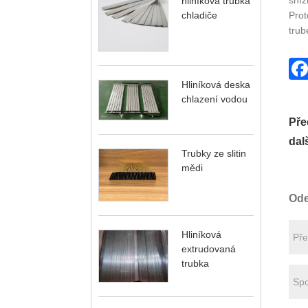
sníž
hliníková trubka
chladiče
Prot
trub
Hliníková deska
chlazení vodou
Pře
dalš
Trubky ze slitin
mědi
Ode
Hliníková
extrudovaná
trubka