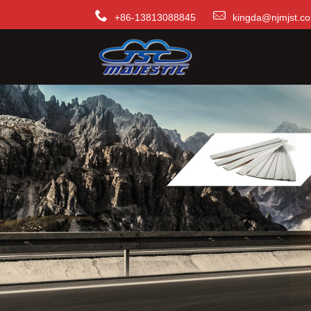
+86-13813088845
kingda@njmjst.c