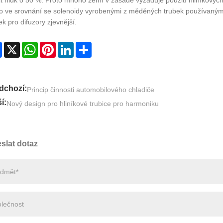
it hluk o 50 %. Proto mnoho zemí v zásadě vyžaduje použití hliníkových
o ve srovnání se solenoidy vyrobenými z měděných trubek používanými 
ek pro difuzory zjevnější.
Facebook
X
WhatsApp
Pinterest
LinkedIn
Share
dchozí:
Princip činnosti automobilového chladiče
í:
Nový design pro hliníkové trubice pro harmoniku
slat dotaz