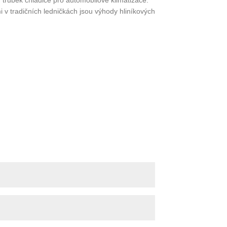
 trubek chladiče pro automobilové klimatizace.
v tradičních ledničkách jsou výhody hliníkových