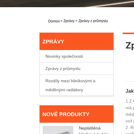
>
Zprávy
>
Zprávy z průmyslu
Domov
ZPRÁVY
Z
Novinky společnosti
Zprávy z průmyslu
Rozdíly mezi hliníkovými a
měděnými radiátory
Jak
1 Z 
má p
NOVÉ PRODUKTY
mědě
což 
2. R
Nepláštěná