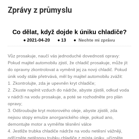
Zprávy z průmyslu
Co dělat, když dojde k úniku chladiče?
●
2021-04-20
●
13
●
Nechte mi zprávu
Vůz prosakuje, naučí vás jednoduché dovednosti opravy:
Pokud majitel automobilu zjistí, že chladič prosakuje, může jít
do opravny zkontrolovat a vyměnit jej za nový chladič. Pokud
únik vody stále přetrvává, měl by majitel automobilu zvážit:
1. Zkontrolujte, zda je upevněn kryt chladiče;
2. Zkuste naplnit vzduch do nádrže, abyste zjistili, odkud voda
v nádrži na vodu prosakuje, a poté se rozhodněte pro plán
opravy;
3. Odšroubujte kryt motorového oleje, abyste zjistili, zda
nejsou stopy emulze anorganického oleje, pokud ano,
demontujte motor a vyměňte těsnění válce
4. Jestliže trubka chladiče nádrže na vodu netěsní vážněji,
odřízněte netěsnou trubku chladiče z místa úniku, uřízněte