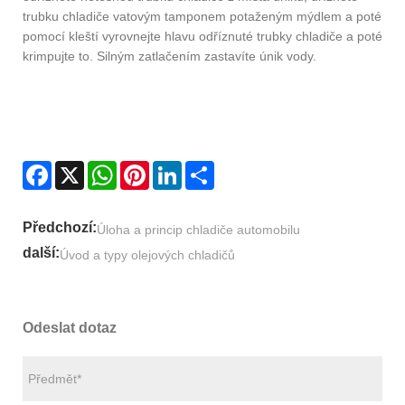
trubku chladiče vatovým tamponem potaženým mýdlem a poté
pomocí kleští vyrovnejte hlavu odříznuté trubky chladiče a poté
krimpujte to. Silným zatlačením zastavíte únik vody.
Facebook
X
WhatsApp
Pinterest
LinkedIn
Share
Předchozí:
Úloha a princip chladiče automobilu
další:
Úvod a typy olejových chladičů
Odeslat dotaz