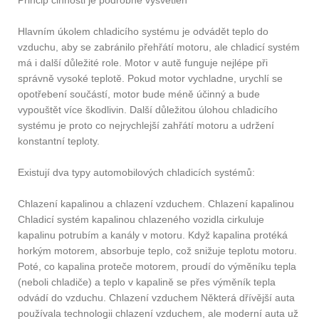
Hlavním úkolem chladicího systému je odvádět teplo do
vzduchu, aby se zabránilo přehřátí motoru, ale chladicí systém
má i další důležité role. Motor v autě funguje nejlépe při
správně vysoké teplotě. Pokud motor vychladne, urychlí se
opotřebení součástí, motor bude méně účinný a bude
vypouštět více škodlivin. Další důležitou úlohou chladicího
systému je proto co nejrychlejší zahřátí motoru a udržení
konstantní teploty.
Existují dva typy automobilových chladicích systémů:
Chlazení kapalinou a chlazení vzduchem. Chlazení kapalinou
Chladicí systém kapalinou chlazeného vozidla cirkuluje
kapalinu potrubím a kanály v motoru. Když kapalina protéká
horkým motorem, absorbuje teplo, což snižuje teplotu motoru.
Poté, co kapalina proteče motorem, proudí do výměníku tepla
(neboli chladiče) a teplo v kapalině se přes výměník tepla
odvádí do vzduchu. Chlazení vzduchem Některá dřívější auta
používala technologii chlazení vzduchem, ale moderní auta už