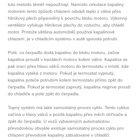
tuto metodu téměř nepoužívají. Namísto cirkulace kapaliny
motorem tento způsob chlazení odvádí teplo z válce přes
hliníkový plech připevněný k povrchu bloku motoru. Výkonný
ventilátor vyfukuje hliníkové plechy do vzduchu, aby chladil
motor. Protože většina automobilů používá kapalinové
chlazení, je v chladicím systému v autě spousta potrubí.
Poté, co čerpadlo dodá kapalinu do bloku motoru, začne
kapalina proudit v kanálech motoru kolem válce. Kapalina se
pak vrací přes hlavu válců motoru do termostatu v místě, kde
kapalina vytéká z motoru. Pokud je termostat vypnutý,
kapalina poteče potrubím kolem termostatu přímo zpět do
čerpadla. Pokud je termostat zapnutý, kapalina nejprve proudí
do chladiče a poté zpět do čerpadla.
Topný systém má také samostatný proces cyklu. Tento cyklus
začíná u hlavy válců a posílá kapalinu přes měch ohřívače a
zpět do čerpadla. U vozů vybavených automatickou
převodovkou obvykle existuje samostatný proces cyklu pro
chlazení převodové kapaliny zabudované v chladiči.