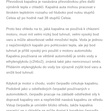
Převodová kapalina je nasávána převodovkou přes další
výměník tepla v chladiči. Kapalná auta mohou pracovat v
širokém teplotním rozsahu od hluboko pod nulou stupňů
Celsia až po hodně nad 38 stupňů Celsia.
Proto bez ohledu na to, jaká kapalina se používá k chlazení
motoru, musí mít velmi nízký bod tuhnutí, velmi vysoký bod
varu a může absorbovat velké množství tepla. Voda je jednou
z nejúčinnějších kapalin pro pohlcování tepla, ale její bod
tuhnutí je příliš vysoký pro použití v motoru automobilu.
Kapalina používaná ve většině automobilů je směs vody a
ethylenglykolu (c2h6o2), známá také jako nemrznoucí směs.
Přidáním etylenglykolu do vody lze výrazně zvýšit bod varu a
snížit bod tuhnutí.
Kdykoli je motor v chodu, vodní čerpadlo cirkuluje kapalinu.
Podobně jako u odstředivých čerpadel používaných v
automobilech, čerpadlo pracuje na základě odstředivé síly k
dopravě kapaliny ven a nepřetržitě nasává kapalinu ze středu.
Vstup čerpadla je umístěn blízko středu, takže kapalina
vracející se z chladiče se může dostat k lopatkám čerpadla.