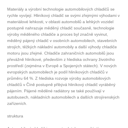
Materiály a výrobní technologie automobilových chladičů se
rychle vyvíjejí. Hliníkový chladič se svými zřejmými výhodami v
materiálové lehkosti, v oblasti automobilů a lehkých vozidel
postupně nahrazuje měděný chladič současně, technologie
výroby měděného chladiče a proces byl značně vyvinut,
měděný pájený chladič v osobních automobilech, stavebních
strojích, těžkých nákladní automobily a další výhody chladiče
motoru jsou zřejmé. Chladiče zahraničních automobilů jsou
převážně hliníkové, především z hlediska ochrany životního
prostředí (zejména v Evropě a Spojených státech). V nových
evropských automobilech je podíl hliníkových chladičů v
průměru 64 %. Z hlediska rozvoje výroby automobilových
chladičů v Číně postupně přibývá hliníkový chladič vyráběný
pájením. Pájené měděné radiátory se také používají v
autobusech, nákladních automobilech a dalších strojírenských
zařízeních.
struktura