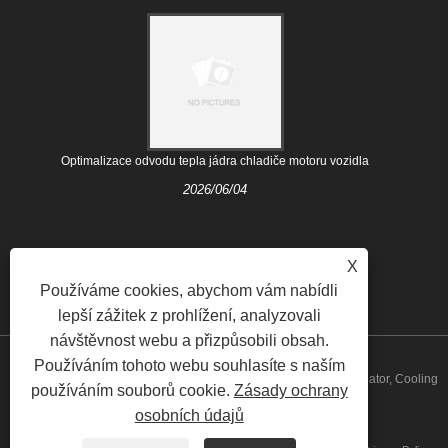
Optimalizace odvodu tepla jádra chladiče motoru vozidla
2026/06/04
X
Používáme cookies, abychom vám nabídli
lepší zážitek z prohlížení, analyzovali
návštěvnost webu a přizpůsobili obsah.
Používáním tohoto webu souhlasíte s naším
Copyright © 2021 Nanjing Majestic Auto Parts Co., Ltd. - Auto Radiator, Cooling
používáním souborů cookie.
Zásady ochrany
osobních údajů
System - Všechna práva vyhrazena.