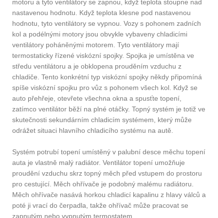
motoru a tyto ventilátory se zapnou, když teplota stoupne nad
nastavenou hodnotu. Když teplota klesne pod nastavenou
hodnotu, tyto ventilátory se vypnou. Vozy s pohonem zadních
kol a podélnými motory jsou obvykle vybaveny chladicími
ventilátory poháněnými motorem. Tyto ventilátory mají
termostaticky řízené viskózní spojky. Spojka je umístěna ve
středu ventilátoru a je obklopena prouděním vzduchu z
chladiče. Tento konkrétní typ viskózní spojky někdy připomíná
spíše viskózní spojku pro vůz s pohonem všech kol. Když se
auto přehřeje, otevřete všechna okna a spusťte topení,
zatímco ventilátor běží na plné otáčky. Topný systém je totiž ve
skutečnosti sekundárním chladicím systémem, který může
odrážet situaci hlavního chladicího systému na autě.
Systém potrubí topení umístěný v palubní desce měchu topení
auta je vlastně malý radiátor. Ventilátor topení umožňuje
proudění vzduchu skrz topný měch před vstupem do prostoru
pro cestující. Měch ohřívače je podobný malému radiátoru.
Měch ohřívače nasává horkou chladicí kapalinu z hlavy válců a
poté ji vrací do čerpadla, takže ohřívač může pracovat se
zapnutým nebo vypnutým termostatem.