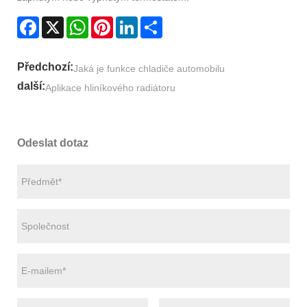
Facebook
X
WhatsApp
Pinterest
LinkedIn
Share
Předchozí:
Jaká je funkce chladiče automobilu
další:
Aplikace hliníkového radiátoru
Odeslat dotaz