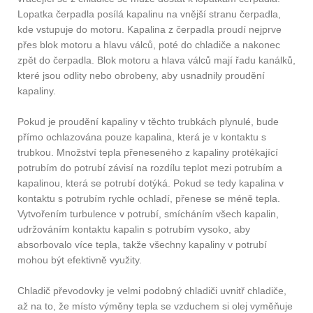
Lopatka čerpadla posílá kapalinu na vnější stranu čerpadla,
kde vstupuje do motoru. Kapalina z čerpadla proudí nejprve
přes blok motoru a hlavu válců, poté do chladiče a nakonec
zpět do čerpadla. Blok motoru a hlava válců mají řadu kanálků,
které jsou odlity nebo obrobeny, aby usnadnily proudění
kapaliny.
Pokud je proudění kapaliny v těchto trubkách plynulé, bude
přímo ochlazována pouze kapalina, která je v kontaktu s
trubkou. Množství tepla přeneseného z kapaliny protékající
potrubím do potrubí závisí na rozdílu teplot mezi potrubím a
kapalinou, která se potrubí dotýká. Pokud se tedy kapalina v
kontaktu s potrubím rychle ochladí, přenese se méně tepla.
Vytvořením turbulence v potrubí, smícháním všech kapalin,
udržováním kontaktu kapalin s potrubím vysoko, aby
absorbovalo více tepla, takže všechny kapaliny v potrubí
mohou být efektivně využity.
Chladič převodovky je velmi podobný chladiči uvnitř chladiče,
až na to, že místo výměny tepla se vzduchem si olej vyměňuje