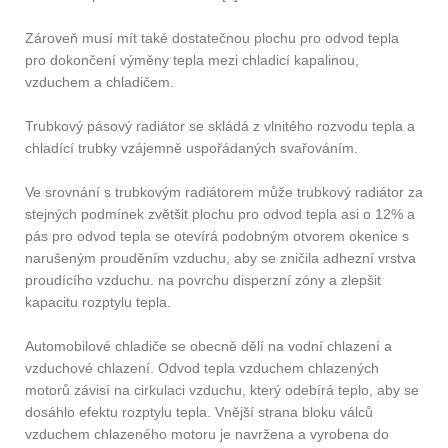
Zároveň musí mít také dostatečnou plochu pro odvod tepla
pro dokončení výměny tepla mezi chladicí kapalinou,
vzduchem a chladičem.
Trubkový pásový radiátor se skládá z vlnitého rozvodu tepla a
chladící trubky vzájemně uspořádaných svařováním.
Ve srovnání s trubkovým radiátorem může trubkový radiátor za
stejných podmínek zvětšit plochu pro odvod tepla asi o 12% a
pás pro odvod tepla se otevírá podobným otvorem okenice s
narušeným prouděním vzduchu, aby se zničila adhezní vrstva
proudícího vzduchu. na povrchu disperzní zóny a zlepšit
kapacitu rozptylu tepla.
Automobilové chladiče se obecně dělí na vodní chlazení a
vzduchové chlazení. Odvod tepla vzduchem chlazených
motorů závisí na cirkulaci vzduchu, který odebírá teplo, aby se
dosáhlo efektu rozptylu tepla. Vnější strana bloku válců
vzduchem chlazeného motoru je navržena a vyrobena do