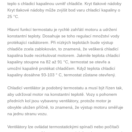
teplo s chladicí kapalinou uvnitř chladiče. Kryt tlakové nádoby
Kryt tlakové nádoby může zvýšit bod varu chladicí kapaliny o
25 °C.
Hlavní funkcí termostatu je rychlé zahřátí motoru a udržení
konstantní teploty. Dosahuje se toho regulací množství vody
protékající radiátorem. Při nízkých teplotách bude výstup
chladiče zcela zablokován, to znamená, že veškerá chladicí
kapalina bude recirkulovat motorem. Jakmile teplota chladicí
kapaliny stoupne na 82 až 91 °C, termostat se otevře a
umožní kapalině protékat chladičem. Když teplota chladicí
kapaliny dosáhne 93-103 ° C, termostat zůstane otevřený.
Chladicí ventilátor je podobný termostatu a musí být řízen tak,
aby udržoval motor na konstantní teplotě. Vozy s pohonem
předních kol jsou vybaveny ventilátory, protože motor je
obvykle uložen příčně, to znamená, že výstup motoru směřuje
na jednu stranu vozu.
Ventilátory lze ovládat termostatickými spínači nebo počítači