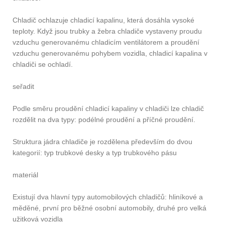
Chladič ochlazuje chladicí kapalinu, která dosáhla vysoké
teploty. Když jsou trubky a žebra chladiče vystaveny proudu
vzduchu generovanému chladicím ventilátorem a proudění
vzduchu generovanému pohybem vozidla, chladicí kapalina v
chladiči se ochladí.
seřadit
Podle směru proudění chladicí kapaliny v chladiči lze chladič
rozdělit na dva typy: podélné proudění a příčné proudění.
Struktura jádra chladiče je rozdělena především do dvou
kategorií: typ trubkové desky a typ trubkového pásu
materiál
Existují dva hlavní typy automobilových chladičů: hliníkové a
měděné, první pro běžné osobní automobily, druhé pro velká
užitková vozidla