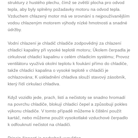
struktury z hustého plechu, čímž se zvětší plocha pro odvod
tepla, aby byly splněny požadavky motoru na odvod tepla.
Vzduchem chlazený motor má ve srovnání s nejpoužívanějším
vodou chlazeným motorem výhody nízké hmotnosti a snadné
údržby.
Vodní chlazení je chladič chladiče zodpovědný za chlazení
chladicí kapaliny při vysoké teplotě motoru; Úkolem čerpadla je
cirkulovat chladicí kapalinu v celém chladicím systému; Provoz
ventilátoru využívá okolní teplotu k foukání přímo do chladiče,
takže chladicí kapalina o vysoké teplotě v chladiči je
ochlazována; K uskladnění chladiva slouží stavový zásobník,
který řídí cirkulaci chladiva.
Když vozidlo jede, prach, listí a nečistoty se snadno hromadí
na povrchu chladiče, blokují chladicí čepel a způsobují pokles
výkonu chladiče. V tomto případě můžeme k čištění použít
kartáč, nebo můžeme použít vysokotlaké vzduchové čerpadlo
k odfouknutí nečistot na chladiči.
Princip činnosti je podrobně vysvětlen