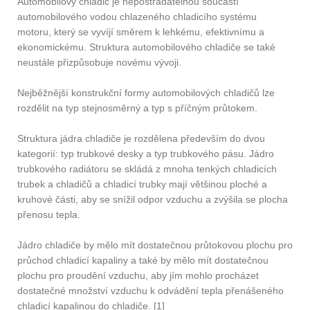
Automobilový chladič je nepostradatelnou součástí
automobilového vodou chlazeného chladicího systému
motoru, který se vyvíjí směrem k lehkému, efektivnímu a
ekonomickému. Struktura automobilového chladiče se také
neustále přizpůsobuje novému vývoji.
Nejběžnější konstrukční formy automobilových chladičů lze
rozdělit na typ stejnosměrný a typ s příčným průtokem.
Struktura jádra chladiče je rozdělena především do dvou
kategorií: typ trubkové desky a typ trubkového pásu. Jádro
trubkového radiátoru se skládá z mnoha tenkých chladicích
trubek a chladičů a chladicí trubky mají většinou ploché a
kruhové části, aby se snížil odpor vzduchu a zvýšila se plocha
přenosu tepla.
Jádro chladiče by mělo mít dostatečnou průtokovou plochu pro
průchod chladicí kapaliny a také by mělo mít dostatečnou
plochu pro proudění vzduchu, aby jím mohlo procházet
dostatečné množství vzduchu k odvádění tepla přenášeného
chladicí kapalinou do chladiče. [1]