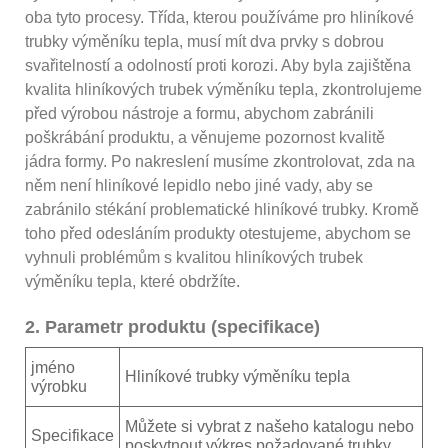
oba tyto procesy. Třída, kterou používáme pro hliníkové
trubky výměníku tepla, musí mít dva prvky s dobrou
svařitelností a odolností proti korozi. Aby byla zajištěna
kvalita hliníkových trubek výměníku tepla, zkontrolujeme
před výrobou nástroje a formu, abychom zabránili
poškrábání produktu, a věnujeme pozornost kvalitě
jádra formy. Po nakreslení musíme zkontrolovat, zda na
něm není hliníkové lepidlo nebo jiné vady, aby se
zabránilo stékání problematické hliníkové trubky. Kromě
toho před odesláním produkty otestujeme, abychom se
vyhnuli problémům s kvalitou hliníkových trubek
výměníku tepla, které obdržíte.
2. Parametr produktu (specifikace)
jméno
Hliníkové trubky výměníku tepla
výrobku
Můžete si vybrat z našeho katalogu nebo
Specifikace
poskytnout výkres požadované trubky.