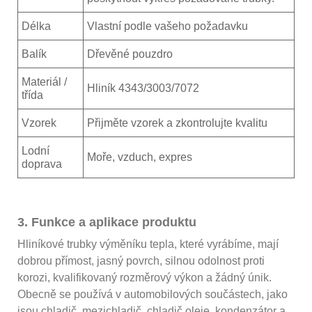
Délka
Vlastní podle vašeho požadavku
Balík
Dřevěné pouzdro
Materiál /
Hliník 4343/3003/7072
třída
Vzorek
Přijměte vzorek a zkontrolujte kvalitu
Lodní
Moře, vzduch, expres
doprava
3. Funkce a aplikace produktu
Hliníkové trubky výměníku tepla, které vyrábíme, mají
dobrou přímost, jasný povrch, silnou odolnost proti
korozi, kvalifikovaný rozměrový výkon a žádný únik.
Obecně se používá v automobilových součástech, jako
jsou chladič, mezichladič, chladič oleje, kondenzátor a