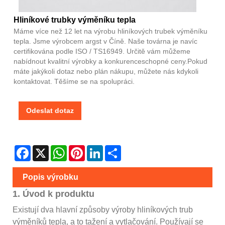
Hliníkové trubky výměníku tepla
Máme více než 12 let na výrobu hliníkových trubek výměníku
tepla. Jsme výrobcem argst v Číně. Naše továrna je navíc
certifikována podle ISO / TS16949. Určitě vám můžeme
nabídnout kvalitní výrobky a konkurenceschopné ceny.Pokud
máte jakýkoli dotaz nebo plán nákupu, můžete nás kdykoli
kontaktovat. Těšíme se na spolupráci.
Odeslat dotaz
Facebook
X
WhatsApp
Pinterest
LinkedIn
Share
Popis výrobku
1. Úvod k produktu
Existují dva hlavní způsoby výroby hliníkových trub
výměníků tepla, a to tažení a vytlačování. Používají se