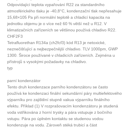
Odpovídající teplota vypařování R22 za standardního
atmosférického tlaku je -40,8°C, kondenzační tlak nepřesahuje
15,68×105 Pa při normální teplotě a chladicí kapacita na
jednotku objemu je o více než 60 % větší než u R12. V
klimatizačních zařízeních se většinou používá chladivo R22.
CHF2F3
Tetrafluorethan R134a (ch2fcf3) kód R13 je netoxické,
neznečišťující a nejbezpečnější chladivo. TLV 1000pm, GWP
1300. Široce používané v chladicích zařízeních. Zejména u
přístrojů s vysokými požadavky na chladivo.
typ
parní kondenzátor
Tento druh kondenzace parního kondenzátoru se často
používá ke kondenzaci finální sekundární páry multiefektového
výparníku pro zajištění stupně vakua výparníku finálního
efektu. Příklad (1) V rozprašovacím kondenzátoru je studená
voda vstřikována z horní trysky a pára vstupuje z bočního
vstupu. Pára po úplném kontaktu se studenou vodou
kondenzuje na vodu. Zároveň stéká trubicí a část