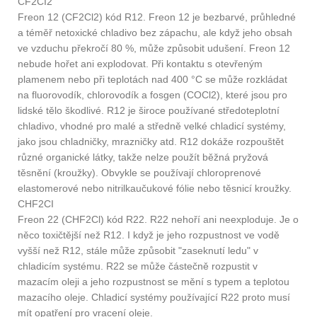
CF2CI2
Freon 12 (CF2Cl2) kód R12. Freon 12 je bezbarvé, průhledné
a téměř netoxické chladivo bez zápachu, ale když jeho obsah
ve vzduchu překročí 80 %, může způsobit udušení. Freon 12
nebude hořet ani explodovat. Při kontaktu s otevřeným
plamenem nebo při teplotách nad 400 °C se může rozkládat
na fluorovodík, chlorovodík a fosgen (COCl2), které jsou pro
lidské tělo škodlivé. R12 je široce používané středoteplotní
chladivo, vhodné pro malé a středně velké chladicí systémy,
jako jsou chladničky, mrazničky atd. R12 dokáže rozpouštět
různé organické látky, takže nelze použít běžná pryžová
těsnění (kroužky). Obvykle se používají chloroprenové
elastomerové nebo nitrilkaučukové fólie nebo těsnicí kroužky.
CHF2CI
Freon 22 (CHF2Cl) kód R22. R22 nehoří ani neexploduje. Je o
něco toxičtější než R12. I když je jeho rozpustnost ve vodě
vyšší než R12, stále může způsobit "zaseknutí ledu" v
chladicím systému. R22 se může částečně rozpustit v
mazacím oleji a jeho rozpustnost se mění s typem a teplotou
mazacího oleje. Chladicí systémy používající R22 proto musí
mít opatření pro vracení oleje.