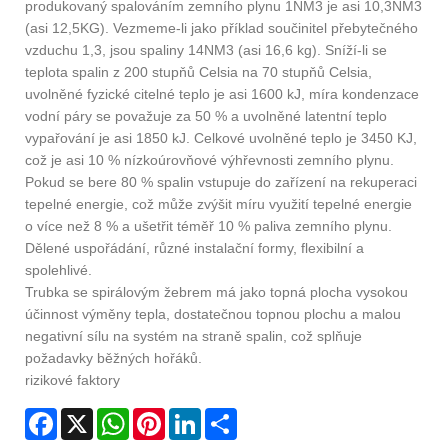
produkovaný spalováním zemního plynu 1NM3 je asi 10,3NM3
(asi 12,5KG). Vezmeme-li jako příklad součinitel přebytečného
vzduchu 1,3, jsou spaliny 14NM3 (asi 16,6 kg). Sníží-li se
teplota spalin z 200 stupňů Celsia na 70 stupňů Celsia,
uvolněné fyzické citelné teplo je asi 1600 kJ, míra kondenzace
vodní páry se považuje za 50 % a uvolněné latentní teplo
vypařování je asi 1850 kJ. Celkové uvolněné teplo je 3450 KJ,
což je asi 10 % nízkoúrovňové výhřevnosti zemního plynu.
Pokud se bere 80 % spalin vstupuje do zařízení na rekuperaci
tepelné energie, což může zvýšit míru využití tepelné energie
o více než 8 % a ušetřit téměř 10 % paliva zemního plynu.
Dělené uspořádání, různé instalační formy, flexibilní a
spolehlivé.
Trubka se spirálovým žebrem má jako topná plocha vysokou
účinnost výměny tepla, dostatečnou topnou plochu a malou
negativní sílu na systém na straně spalin, což splňuje
požadavky běžných hořáků.
rizikové faktory
Facebook
X
WhatsApp
Pinterest
LinkedIn
Share