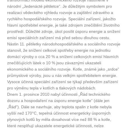
národní „Jedenácté pětiletce“. Je důležitým symbolem pro
realizaci vědeckého výhledu rozvoje a zajištění zdravého a
rychlého hospodářského rozvoje. Speciální zařízení, jakožto
hlavní spotřebitel energie, je také zdrojem znečištění životního
prostředí. Důležité zdroje, úkol posílit úsporu energie a snížení
emisí speciálních zařízení má před sebou dlouhou cestu.
Nástin 11. pětiletky národohospodářského a sociálního rozvoje
stanovil, že snížení celkové spotřeby energie na jednotku
domácí výroby o cca 20 % a snížení celkových emisí hlavních
znečišťujících látek o 10 % jsou závaznými ukazateli
ekonomického a sociálního rozvoje. Kotle, známé jako „srdce“
průmyslové výroby, jsou u nás velkým spotřebitelem energie.
Vysoce účinná speciální zařízení se týkají především zařízení
pro výměnu tepla v kotlích a tlakových nádobách.
Dnem 1. prosince 2010 nabyl účinnosti „Řád technického
dozoru a hospodaření na úsporu energie kotle“ (dále jen
„Řád“). Dále se navrhuje, aby teplota spalin z kotle nebyla
vyšší než 170°C, tepelná účinnost energeticky úsporných
plynových kotlů by měla dosahovat více než 88 % a kotle,
které nesplňují ukazatele energetické účinnosti, nelze