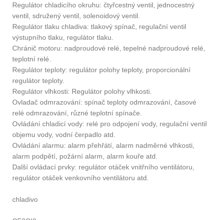
Regulátor chladicího okruhu: čtyřcestný ventil, jednocestný
ventil, sdružený ventil, solenoidový ventil.
Regulátor tlaku chladiva: tlakový spínač, regulační ventil
výstupního tlaku, regulátor tlaku.
Chránič motoru: nadproudové relé, tepelné nadproudové relé,
teplotní relé.
Regulátor teploty: regulátor polohy teploty, proporcionální
regulátor teploty.
Regulátor vlhkosti: Regulátor polohy vlhkosti.
Ovladač odmrazování: spínač teploty odmrazování, časové
relé odmrazování, různé teplotní spínače.
Ovládání chladicí vody: relé pro odpojení vody, regulační ventil
objemu vody, vodní čerpadlo atd.
Ovládání alarmu: alarm přehřátí, alarm nadměrné vlhkosti,
alarm podpětí, požární alarm, alarm kouře atd.
Další ovládací prvky: regulátor otáček vnitřního ventilátoru,
regulátor otáček venkovního ventilátoru atd.
chladivo