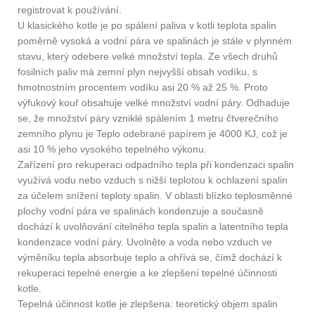
registrovat k používání.
U klasického kotle je po spálení paliva v kotli teplota spalin
poměrně vysoká a vodní pára ve spalinách je stále v plynném
stavu, který odebere velké množství tepla. Ze všech druhů
fosilních paliv má zemní plyn nejvyšší obsah vodíku, s
hmotnostním procentem vodíku asi 20 % až 25 %. Proto
výfukový kouř obsahuje velké množství vodní páry. Odhaduje
se, že množství páry vzniklé spálením 1 metru čtverečního
zemního plynu je Teplo odebrané papírem je 4000 KJ, což je
asi 10 % jeho vysokého tepelného výkonu.
Zařízení pro rekuperaci odpadního tepla při kondenzaci spalin
využívá vodu nebo vzduch s nižší teplotou k ochlazení spalin
za účelem snížení teploty spalin. V oblasti blízko teplosměnné
plochy vodní pára ve spalinách kondenzuje a současně
dochází k uvolňování citelného tepla spalin a latentního tepla
kondenzace vodní páry. Uvolněte a voda nebo vzduch ve
výměníku tepla absorbuje teplo a ohřívá se, čímž dochází k
rekuperaci tepelné energie a ke zlepšení tepelné účinnosti
kotle.
Tepelná účinnost kotle je zlepšena: teoretický objem spalin