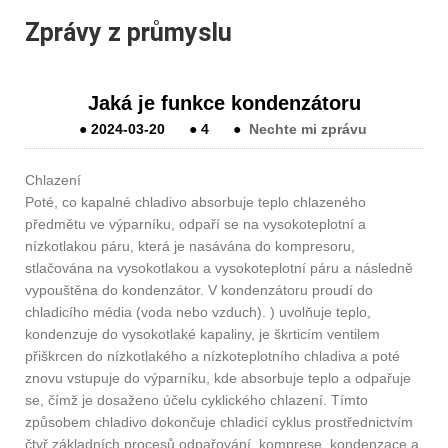
Zprávy z průmyslu
Jaká je funkce kondenzátoru
●
2024-03-20
●
4
●
Nechte mi zprávu
Chlazení
Poté, co kapalné chladivo absorbuje teplo chlazeného
předmětu ve výparníku, odpaří se na vysokoteplotní a
nízkotlakou páru, která je nasávána do kompresoru,
stlačována na vysokotlakou a vysokoteplotní páru a následně
vypouštěna do kondenzátor. V kondenzátoru proudí do
chladicího média (voda nebo vzduch). ) uvolňuje teplo,
kondenzuje do vysokotlaké kapaliny, je škrticím ventilem
přiškrcen do nízkotlakého a nízkoteplotního chladiva a poté
znovu vstupuje do výparníku, kde absorbuje teplo a odpařuje
se, čímž je dosaženo účelu cyklického chlazení. Tímto
způsobem chladivo dokončuje chladicí cyklus prostřednictvím
čtyř základních procesů odpařování, komprese, kondenzace a