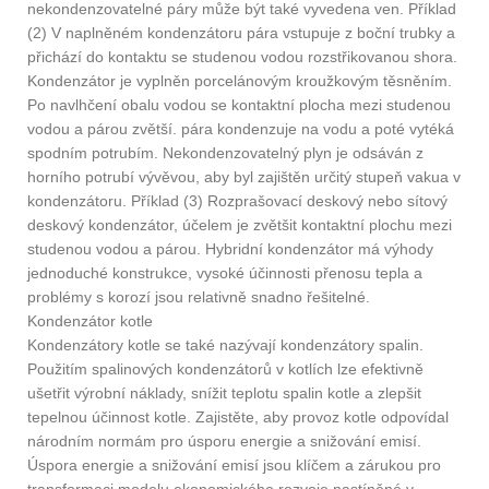
nekondenzovatelné páry může být také vyvedena ven. Příklad
(2) V naplněném kondenzátoru pára vstupuje z boční trubky a
přichází do kontaktu se studenou vodou rozstřikovanou shora.
Kondenzátor je vyplněn porcelánovým kroužkovým těsněním.
Po navlhčení obalu vodou se kontaktní plocha mezi studenou
vodou a párou zvětší. pára kondenzuje na vodu a poté vytéká
spodním potrubím. Nekondenzovatelný plyn je odsáván z
horního potrubí vývěvou, aby byl zajištěn určitý stupeň vakua v
kondenzátoru. Příklad (3) Rozprašovací deskový nebo sítový
deskový kondenzátor, účelem je zvětšit kontaktní plochu mezi
studenou vodou a párou. Hybridní kondenzátor má výhody
jednoduché konstrukce, vysoké účinnosti přenosu tepla a
problémy s korozí jsou relativně snadno řešitelné.
Kondenzátor kotle
Kondenzátory kotle se také nazývají kondenzátory spalin.
Použitím spalinových kondenzátorů v kotlích lze efektivně
ušetřit výrobní náklady, snížit teplotu spalin kotle a zlepšit
tepelnou účinnost kotle. Zajistěte, aby provoz kotle odpovídal
národním normám pro úsporu energie a snižování emisí.
Úspora energie a snižování emisí jsou klíčem a zárukou pro
transformaci modelu ekonomického rozvoje nastíněné v