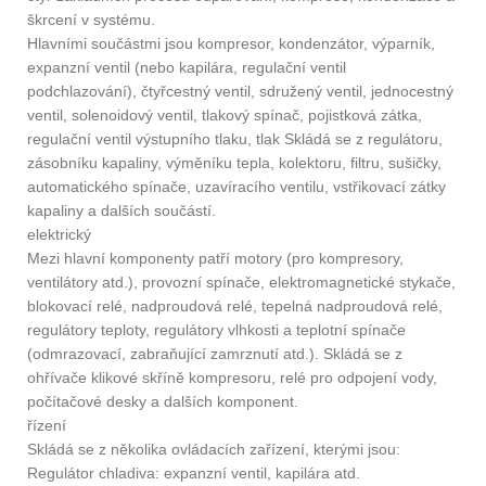
škrcení v systému.
Hlavními součástmi jsou kompresor, kondenzátor, výparník,
expanzní ventil (nebo kapilára, regulační ventil
podchlazování), čtyřcestný ventil, sdružený ventil, jednocestný
ventil, solenoidový ventil, tlakový spínač, pojistková zátka,
regulační ventil výstupního tlaku, tlak Skládá se z regulátoru,
zásobníku kapaliny, výměníku tepla, kolektoru, filtru, sušičky,
automatického spínače, uzavíracího ventilu, vstřikovací zátky
kapaliny a dalších součástí.
elektrický
Mezi hlavní komponenty patří motory (pro kompresory,
ventilátory atd.), provozní spínače, elektromagnetické stykače,
blokovací relé, nadproudová relé, tepelná nadproudová relé,
regulátory teploty, regulátory vlhkosti a teplotní spínače
(odmrazovací, zabraňující zamrznutí atd.). Skládá se z
ohřívače klikové skříně kompresoru, relé pro odpojení vody,
počítačové desky a dalších komponent.
řízení
Skládá se z několika ovládacích zařízení, kterými jsou:
Regulátor chladiva: expanzní ventil, kapilára atd.